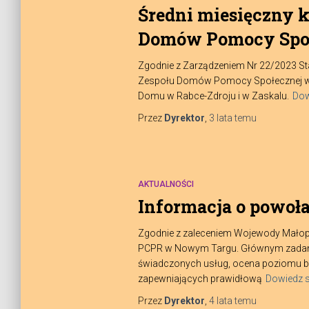
Średni miesięczny 
Domów Pomocy Społ
Zgodnie z Zarządzeniem Nr 22/2023 Sta
Zespołu Domów Pomocy Społecznej w No
Domu w Rabce-Zdroju i w Zaskalu.
Dow
Przez
Dyrektor
,
3 lata
temu
AKTUALNOŚCI
Informacja o powoł
Zgodnie z zaleceniem Wojewody Małopo
PCPR w Nowym Targu. Głównym zadanie
świadczonych usług, ocena poziomu be
zapewniających prawidłową
Dowiedz s
Przez
Dyrektor
,
4 lata
temu