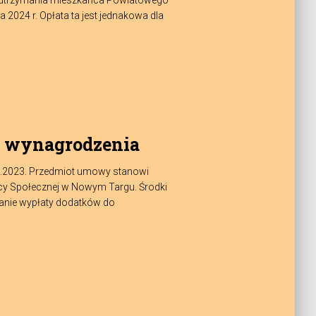
zt utrzymania mieszkańca Powiatowego
024 r. Opłata ta jest jednakowa dla
o wynagrodzenia
4.2023. Przedmiot umowy stanowi
y Społecznej w Nowym Targu. Środki
wanie wypłaty dodatków do