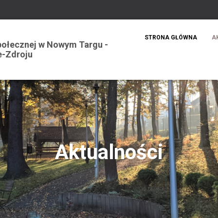
STRONA GŁÓWNA
A
ołecznej w Nowym Targu -
e-Zdroju
Aktualności