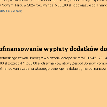
rosty Nowotarskiego z dnia 22 lutego 2024 r., średni miesięczny kos
wym Targu w 2024 roku wynosi 6.038,90 zł i obowiązuje od 1 marca 2
iedz się więcej
dofinansowanie wypłaty dodatków d
wotarskiego zawarł umowę z Wojewodą Małopolskim WP-III.9421.23.1
,00 zł z czego 471.600,00 zł otrzyma Powiatowy Zespół Domów Pomoc
inansowanie zadania własnego beneficjenta dotacji, tj. na dofinanso