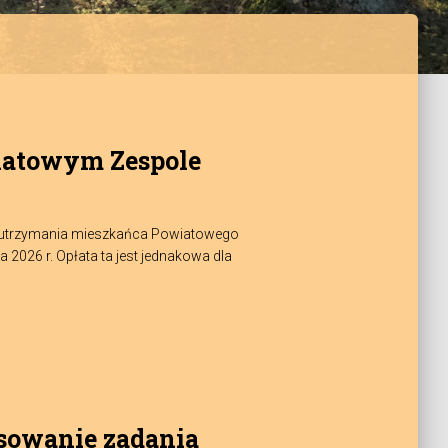
iatowym Zespole
zt utrzymania mieszkańca Powiatowego
026 r. Opłata ta jest jednakowa dla
nsowanie zadania