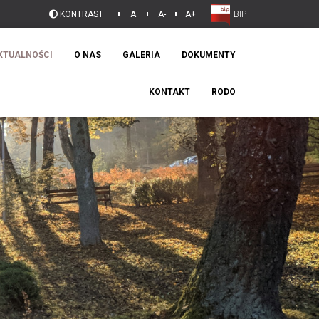
KONTRAST
A
A-
A+
BIP
KTUALNOŚCI
O NAS
GALERIA
DOKUMENTY
KONTAKT
RODO