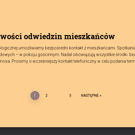
iwości odwiedzin mieszkańców
ologicznej umożliwiamy bezpośredni kontakt z mieszkańcami. Spotkani
owych – w pokoju gościnnym. Nadal obowiązują wszystkie środki bezp
i nosa. Prosimy o wcześniejszy kontakt telefoniczny w celu podania ter
1
2
…
5
NASTĘPNE