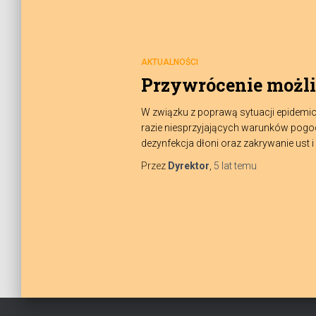
AKTUALNOŚCI
Przywrócenie możl
W związku z poprawą sytuacji epidemi
razie niesprzyjających warunków pogod
dezynfekcja dłoni oraz zakrywanie ust 
Przez
Dyrektor
,
5 lat
temu
Stronicowanie
wpisów