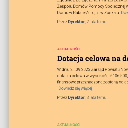
Zgodnie z Zarządzeniem Nr 28/2024 Sta
Zespołu Domów Pomocy Społecznej w No
Domu w Rabce-Zdroju i w Zaskalu.
Dow
Przez
Dyrektor
,
2 lata
temu
AKTUALNOŚCI
Dotacja celowa na 
W dniu 21.09.2023 Zarząd Powiatu No
dotacja celowa w wysokości 6106.500
finansowe przeznaczone zostaną na dof
Dowiedz się więcej
Przez
Dyrektor
,
3 lata
temu
AKTUALNOŚCI