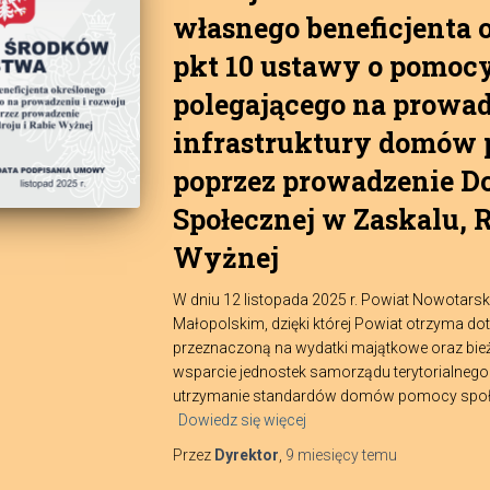
własnego beneficjenta o
pkt 10 ustawy o pomocy
polegającego na prowad
infrastruktury domów 
poprzez prowadzenie 
Społecznej w Zaskalu, R
Wyżnej
W dniu 12 listopada 2025 r. Powiat Nowotar
Małopolskim, dzięki której Powiat otrzyma do
przeznaczoną na wydatki majątkowe oraz bież
wsparcie jednostek samorządu terytorialnego 
utrzymanie standardów domów pomocy społ
Dowiedz się więcej
Przez
Dyrektor
,
9 miesięcy
temu