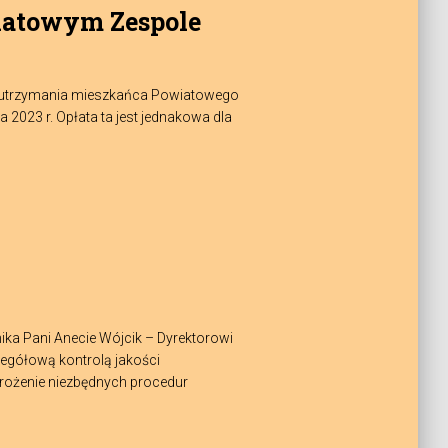
iatowym Zespole
zt utrzymania mieszkańca Powiatowego
023 r. Opłata ta jest jednakowa dla
ka Pani Anecie Wójcik – Dyrektorowi
gółową kontrolą jakości
rożenie niezbędnych procedur